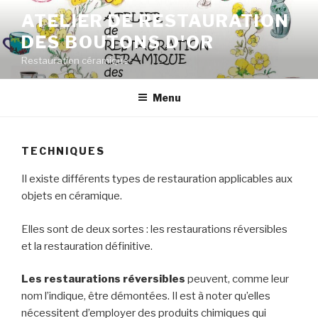
Aller
ATELIER DE RESTAURATION
au
DES BOUTONS D'OR
contenu
principal
Restauration céramique
Menu
TECHNIQUES
Il existe différents types de restauration applicables aux
objets en céramique.
Elles sont de deux sortes : les restaurations réversibles
et la restauration définitive.
Les restaurations réversibles
peuvent, comme leur
nom l’indique, être démontées. Il est à noter qu’elles
nécessitent d’employer des produits chimiques qui